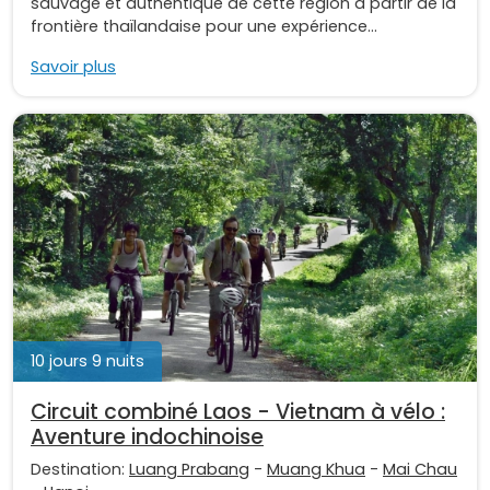
sauvage et authentique de cette région à partir de la
frontière thaïlandaise pour une expérience...
Savoir plus
10 jours 9 nuits
Circuit combiné Laos - Vietnam à vélo :
Aventure indochinoise
Destination:
Luang Prabang
-
Muang Khua
-
Mai Chau