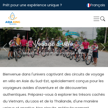
Prêt pour une expérience unique ?
Français
Voyage à vélo
Previous
Ne
Accueil
Destination
Voyage à vélo
Bienvenue dans l'univers captivant des circuits de voyage
en vélo en Asie du Sud-Est, spécialement conçus pour les
voyageurs avides d'aventure et de découvertes
authentiques. Préparez-vous à explorer les trésors cachés
du Vietnam, du Laos et de la Thaïlande, d'une manière
unique et sportive. Nos circuits, méticuleusement