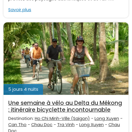
Savoir plus
5 jours 4 nuits
Une semaine à vélo au Delta du Mékong
: itinéraire bicyclette incontournable
Destination:
Ho Chi Minh-Ville (Saigon)
-
Long Xuyen
-
Can Tho
-
Chau Doc
-
Tra Vinh
-
Long Xuyen
-
Chau
Doc