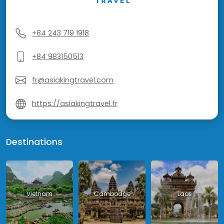
+84 243 719 1918
+84 983150513
fr@asiakingtravel.com
https://asiakingtravel.fr
Destinations
Vietnam
Cambodge
Laos