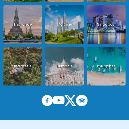
Thailande
Malaisie
Singapour
Indonésie
Birmanie
Philippines