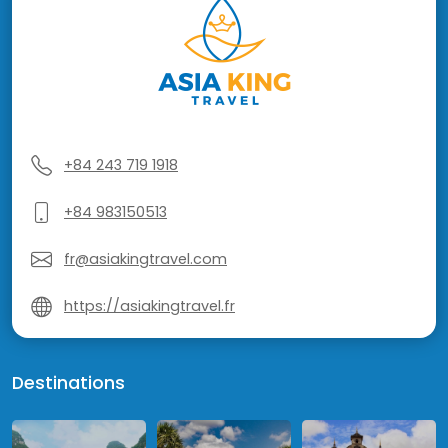
+84 243 719 1918
+84 983150513
fr@asiakingtravel.com
https://asiakingtravel.fr
Destinations