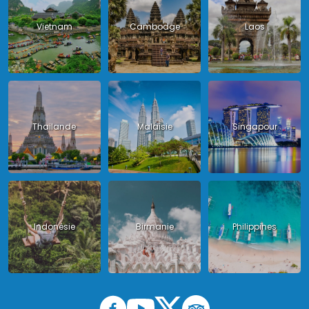
Vietnam
Cambodge
Laos
Thailande
Malaisie
Singapour
Indonésie
Birmanie
Philippines