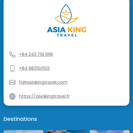
+84 243 719 1918
+84 983150513
fr@asiakingtravel.com
https://asiakingtravel.fr
Destinations