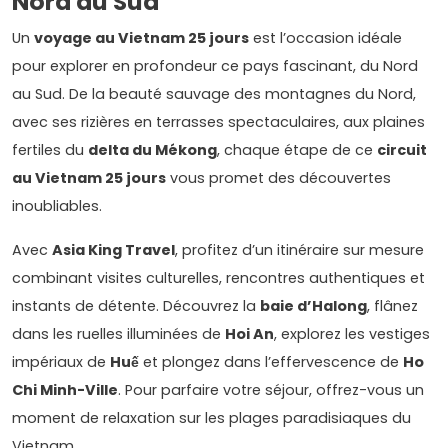
Nord au Sud
Un
voyage au Vietnam 25 jours
est l’occasion idéale
pour explorer en profondeur ce pays fascinant, du Nord
au Sud. De la beauté sauvage des montagnes du Nord,
avec ses rizières en terrasses spectaculaires, aux plaines
fertiles du
delta du Mékong
, chaque étape de ce
circuit
au Vietnam 25 jours
vous promet des découvertes
inoubliables.
Avec
Asia King Travel
, profitez d’un itinéraire sur mesure
combinant visites culturelles, rencontres authentiques et
instants de détente. Découvrez la
baie d’Halong
, flânez
dans les ruelles illuminées de
Hoi An
, explorez les vestiges
impériaux de
Huế
et plongez dans l’effervescence de
Ho
Chi Minh-Ville
. Pour parfaire votre séjour, offrez-vous un
moment de relaxation sur les plages paradisiaques du
Vietnam.