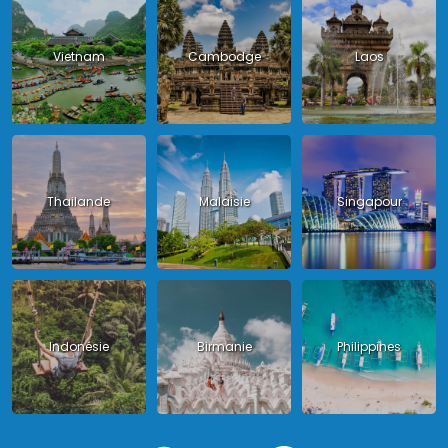
Vietnam
Cambodge
Laos
Thailande
Malaisie
Singapour
Indonésie
Birmanie
Philippines