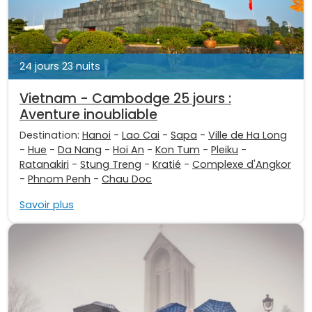
24 jours 23 nuits
Vietnam - Cambodge 25 jours :
Aventure inoubliable
Destination:
Hanoi
-
Lao Cai
-
Sapa
-
Ville de Ha Long
-
Hue
-
Da Nang
-
Hoi An
-
Kon Tum
-
Pleiku
-
Ratanakiri
-
Stung Treng
-
Kratié
-
Complexe d'Angkor
-
Phnom Penh
-
Chau Doc
Savoir plus