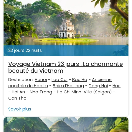
23 jours 22 nuits
Voyage Vietnam 23 jours : La charmante
beauté du Vietnam
Destination:
Hanoi
-
Lao Cai
-
Bac Ha
-
Ancienne
capitale de Hoa Lu
-
Baie d'Ha Long
-
Dong Hoi
-
Hue
-
Hoi An
-
Nha Trang
-
Ho Chi Minh-Ville (Saigon)
-
Can Tho
Savoir plus