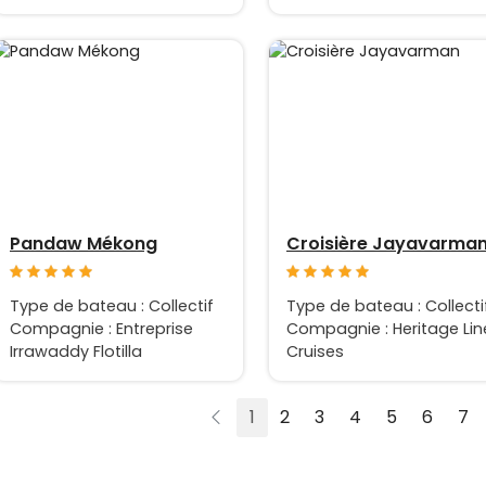
Pandaw Mékong
Croisière Jayavarma
Type de bateau : Collectif
Type de bateau : Collecti
Compagnie : Entreprise
Compagnie : Heritage Lin
Irrawaddy Flotilla
Cruises
1
2
3
4
5
6
7