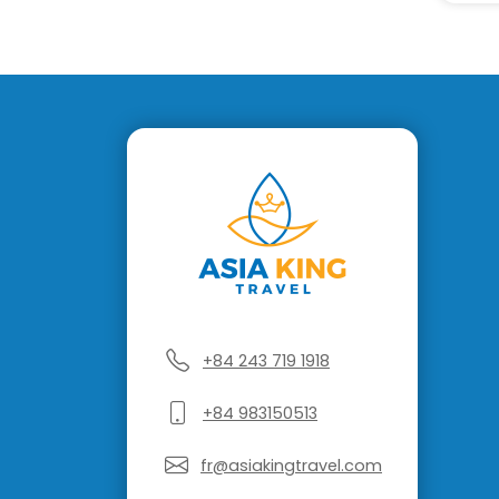
+84 243 719 1918
+84 983150513
fr@asiakingtravel.com