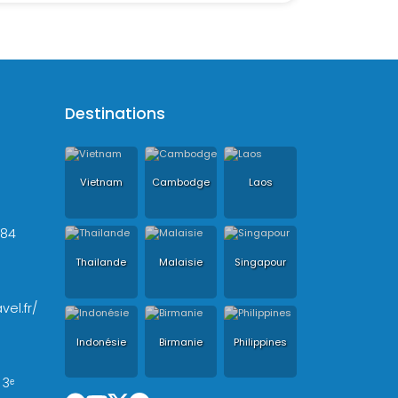
Destinations
Vietnam
Cambodge
Laos
+84
Thailande
Malaisie
Singapour
vel.fr/
Indonésie
Birmanie
Philippines
 3ᵉ