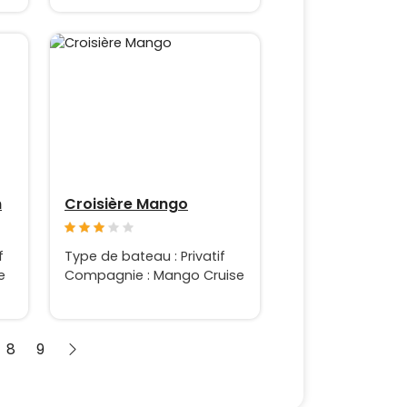
n
Croisière Mango
f
Type de bateau : Privatif
e
Compagnie : Mango Cruise
8
9