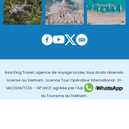
Indonésie
Birmanie
Philippines
Asia King Travel, agence de voyage locale, tous droits réservés.
License au Vietnam : Licence Tour Opérateur International : 01-
140/2014/TCDL – GP LHQT agréée par l'Administration Nationale
du Tourisme au Vietnam ;
License en Thailande : 14/03366 par le Bureau des affaires
touristiques et de l'enregistrement des guides (TBGR) et le
bureau du développement du tourisme de la Thailande