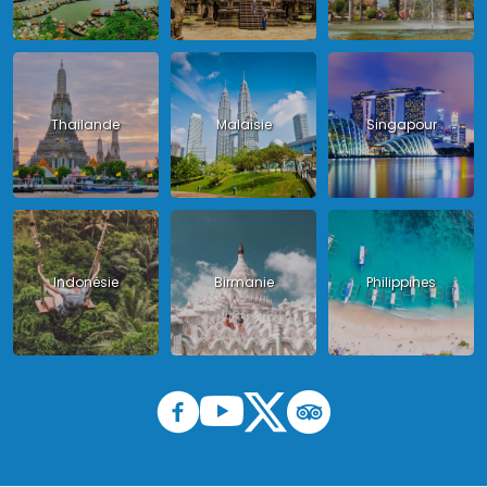
Thailande
Malaisie
Singapour
Indonésie
Birmanie
Philippines