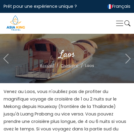
Prêt pour une expérience unique ?
Français
Laos
Previous
Ne
Accueil
Croisière
Laos
Venez au Laos, vous n'oubliez pas de profiter du
magnifique voyage de croisière de 1 ou 2 nuits sur le
Mekong depuis Houeixay (frontière de la Thaïlande)
jusqu'à Luang Prabang ou vice versa. Vous pouvez
prendre une croisière plus longue, de 4 ou 6 nuits si vous
avez le temps. Si vous voyagez dans la partie sud du