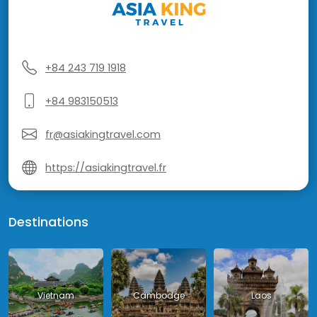
+84 243 719 1918
+84 983150513
fr@asiakingtravel.com
https://asiakingtravel.fr
Destinations
Vietnam
Cambodge
Laos