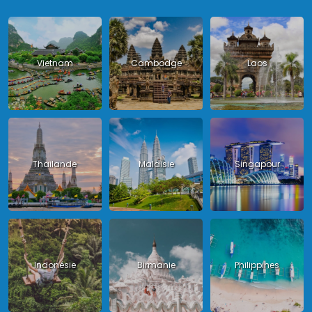
Vietnam
Cambodge
Laos
Thailande
Malaisie
Singapour
Indonésie
Birmanie
Philippines