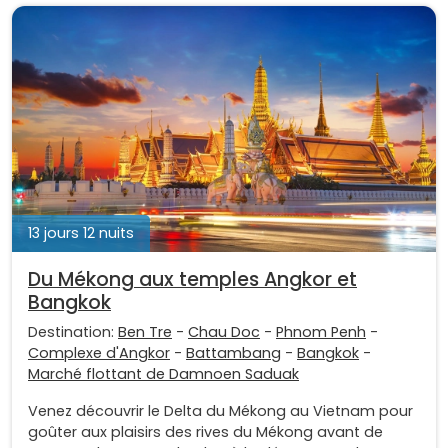
13 jours 12 nuits
Du Mékong aux temples Angkor et
Bangkok
Destination:
Ben Tre
-
Chau Doc
-
Phnom Penh
-
Complexe d'Angkor
-
Battambang
-
Bangkok
-
Marché flottant de Damnoen Saduak
Venez découvrir le Delta du Mékong au Vietnam pour
goûter aux plaisirs des rives du Mékong avant de