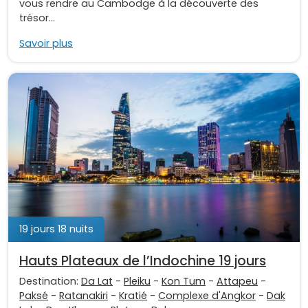
vous rendre au Cambodge à la découverte des
trésor...
Savoir plus
19 jours 18 nuits
Hauts Plateaux de l’Indochine 19 jours
Destination:
Da Lat
-
Pleiku
-
Kon Tum
-
Attapeu
-
Paksé
-
Ratanakiri
-
Kratié
-
Complexe d'Angkor
-
Dak