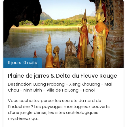
11 jours 10 nuits
Plaine de jarres & Delta du Fleuve Rouge
Destination:
Luang Prabang
-
Xieng Khouang
-
Mai
Chau
-
Ninh Binh
-
Ville de Ha Long
-
Hanoi
Vous souhaitez percer les secrets du nord de
l’Indochine ? Les paysages montagneux couverts
d’une jungle dense, les sites archéologiques
mystérieux qu...