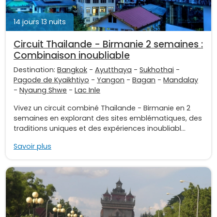
14 jours 13 nuits
Circuit Thailande - Birmanie 2 semaines :
Combinaison inoubliable
Destination:
Bangkok
-
Ayutthaya
-
Sukhothai
-
Pagode de Kyaikhtiyo
-
Yangon
-
Bagan
-
Mandalay
-
Nyaung Shwe
-
Lac Inle
Vivez un circuit combiné Thaïlande - Birmanie en 2
semaines en explorant des sites emblématiques, des
traditions uniques et des expériences inoubliabl...
Savoir plus