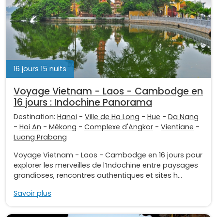
16 jours 15 nuits
Voyage Vietnam - Laos - Cambodge en
16 jours : Indochine Panorama
Destination:
Hanoi
-
Ville de Ha Long
-
Hue
-
Da Nang
-
Hoi An
-
Mékong
-
Complexe d'Angkor
-
Vientiane
-
Luang Prabang
Voyage Vietnam - Laos - Cambodge en 16 jours pour
explorer les merveilles de l’Indochine entre paysages
grandioses, rencontres authentiques et sites h...
Savoir plus