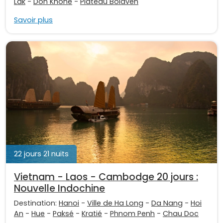
Lak
-
Don Khone
-
Plateau Bolaven
Savoir plus
22 jours 21 nuits
Vietnam - Laos - Cambodge 20 jours :
Nouvelle Indochine
Destination:
Hanoi
-
Ville de Ha Long
-
Da Nang
-
Hoi
An
-
Hue
-
Paksé
-
Kratié
-
Phnom Penh
-
Chau Doc