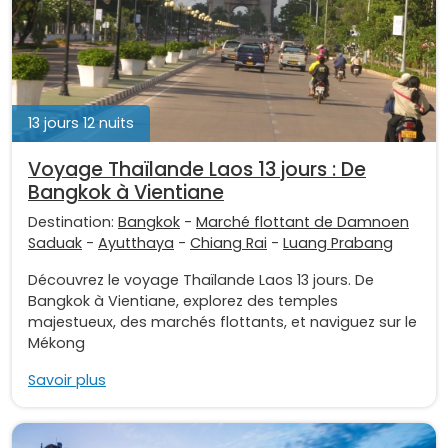
13 jours 12 nuits
Voyage Thaïlande Laos 13 jours : De
Bangkok à Vientiane
Destination:
Bangkok
-
Marché flottant de Damnoen
Saduak
-
Ayutthaya
-
Chiang Rai
-
Luang Prabang
Découvrez le voyage Thaïlande Laos 13 jours. De
Bangkok à Vientiane, explorez des temples
majestueux, des marchés flottants, et naviguez sur le
Mékong
Savoir plus