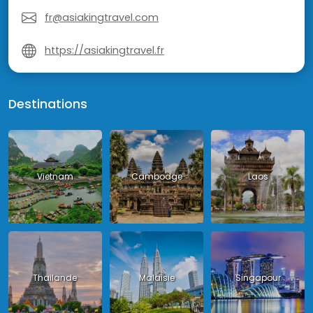
fr@asiakingtravel.com
https://asiakingtravel.fr
Destinations
Vietnam
Cambodge
Laos
Thailande
Malaisie
Singapour