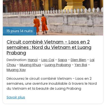
15 jours 14 nuits
Circuit combiné Vietnam - Laos en 2
semaines : Nord du Vietnam et Luang
Prabang
Destination:
Hanoi
-
Lao Cai
-
Sapa
-
Dien Bien
-
Lai
Chau
-
Muang Khua
-
Luang Prabang
-
Yen Bai
-
Muang Xay
Découvrez le circuit combiné Vietnam - Laos en 2
semaines, une aventure inoubliable à travers le Nord
du Vietnam et la beauté de Luang Prabang
Savoir plus