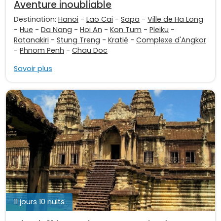
Aventure inoubliable
Destination:
Hanoi
-
Lao Cai
-
Sapa
-
Ville de Ha Long
-
Hue
-
Da Nang
-
Hoi An
-
Kon Tum
-
Pleiku
-
Ratanakiri
-
Stung Treng
-
Kratié
-
Complexe d'Angkor
-
Phnom Penh
-
Chau Doc
Savoir plus
11 jours 10 nuits