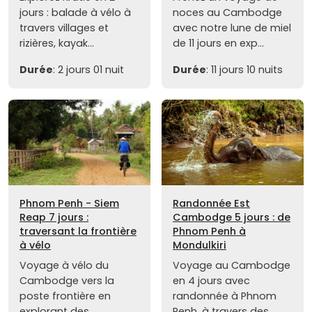
jours : balade à vélo à
noces au Cambodge
travers villages et
avec notre lune de miel
rizières, kayak...
de 11 jours en exp...
Durée
: 2 jours 01 nuit
Durée
: 11 jours 10 nuits
Phnom Penh - Siem
Randonnée Est
Reap 7 jours :
Cambodge 5 jours : de
traversant la frontière
Phnom Penh à
à vélo
Mondulkiri
Voyage à vélo du
Voyage au Cambodge
Cambodge vers la
en 4 jours avec
poste frontière en
randonnée à Phnom
explorant des
Penh, à travers des