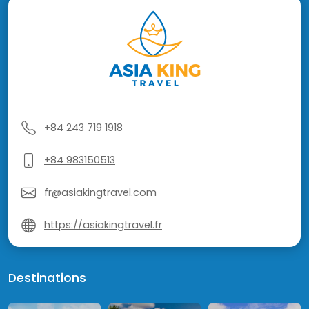
+84 243 719 1918
+84 983150513
fr@asiakingtravel.com
https://asiakingtravel.fr
Destinations