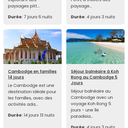
paysages pitt...
paysage...
Durée
: 7 jours 6 nuits
Durée
: 4 jours 3 nuits
Cambodge en familles
Séjour balnéaire à Koh
14 jours
Rong au Cambodge 5
Jours
Le Cambodge est une
Séjour balnéaire au
destination idéale pour
Cambodge avec un
les familles, avec des
voyage Koh Rong 5
activités ada...
jours - une île
Durée
: 14 jours 13 nuits
paradisia...
Durée
: 4 jours 3 nuits