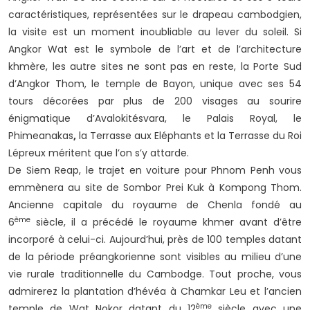
caractéristiques, représentées sur le drapeau cambodgien,
la visite est un moment inoubliable au lever du soleil. Si
Angkor Wat est le symbole de l’art et de l’architecture
khmère, les autre sites ne sont pas en reste, la Porte Sud
d’Angkor Thom, le temple de Bayon, unique avec ses 54
tours décorées par plus de 200 visages au sourire
énigmatique d’Avalokitésvara, le Palais Royal, le
Phimeanakas
,
la Terrasse aux Eléphants et la Terrasse du Roi
Lépreux méritent que l’on s’y attarde.
De Siem Reap, le trajet en voiture pour Phnom Penh vous
emmènera au site de Sombor Prei Kuk à Kompong Thom.
Ancienne capitale du royaume de Chenla fondé au
ème
6
siècle, il a précédé le royaume khmer avant d’être
incorporé à celui-ci. Aujourd’hui, près de 100 temples datant
de la période préangkorienne sont visibles au milieu d’une
vie rurale traditionnelle du Cambodge. Tout proche, vous
admirerez la plantation d’hévéa à Chamkar Leu et l’ancien
ème
temple de Wat Nokor datant du 12
siècle avec une