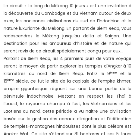
Le circuit « Le long du Mékong 10 jours » est une invitation à
la découverte du Cambodge et du Vietnam autour de deux
axes, les anciennes civilisations du sud de l’Indochine et la
nature luxuriante du Mékong. En partant de Siem Reap, vous
redescendrez le Mékong jusqu’au delta et Saigon. Une
destination pour les amoureux d’histoire et de nature qui
seront ravis de ce circuit spécialement conçu pour eux…
Partant de Siem Reap, les 4 premiers jours de votre voyage
seront le moyen de partir explorer les temples d’Angkor à 10
ème
kilomètres au nord de Siem Reap. Entrz le 9
et le
ème
15
siècle, ce fut le site de la capitale de l’empire khmer,
empire gigantesque régnant sur une bonne partie de la
péninsule indochinoise. Mettant en respect les Thaï à
l’ouest, le royaume champa à l’est, les Vietnamiens et les
Laotiens au nord, cette période a vu naitre une civilisation
basée sur la gestion des canaux d’irrigation et l’édification
de temples-montagnes hindouistes dont le plus célèbre est
Angkor Wat. Ce site s’étend sur 81 hectares et ses 5 tours