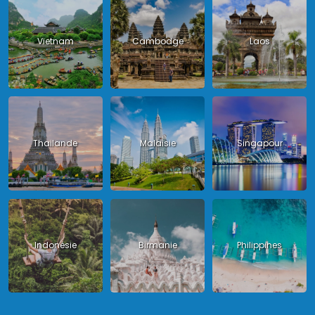
Vietnam
Cambodge
Laos
Thailande
Malaisie
Singapour
Indonésie
Birmanie
Philippines