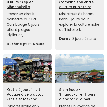
4 nuits : Kep et
Combinaison entre
Sihanoukville
culture et histoire
Prenez un circuit
Mini circuit à Phnom
balnéaire au Sud
Penh 3 jours pour
Cambodge 5 jours,
explorer la culture riche
alliant plages
et l'histoire f...
idylliques,...
Durée
: 3 jours 2 nuits
Durée
: 5 jours 4 nuits
Kratie 2 jours 1 nuit :
Siem Reap -
Voyage à vélo autour
Sihanoukville 11 jours :
Kratie et Mekong
d'Angkor à la mer
Explorez Kratie en 2
Prenez un voyage de