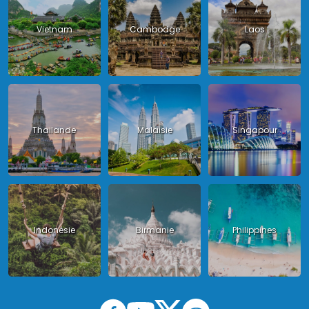
Vietnam
Cambodge
Laos
Thailande
Malaisie
Singapour
Indonésie
Birmanie
Philippines