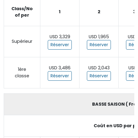
Class/No
1
2
3 
of per
USD 3,329
USD 1,965
USD 
Supérieur
Réserver
Réserver
Rése
USD 3,486
USD 2,043
USD 
1ère
classe
Réserver
Réserver
Rése
BASSE SAISON ( From
Coût en USD par pe