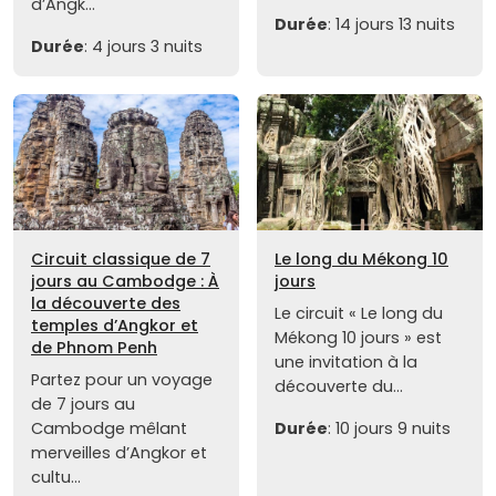
d’Angk...
Durée
: 14 jours 13 nuits
Durée
: 4 jours 3 nuits
Circuit classique de 7
Le long du Mékong 10
jours au Cambodge : À
jours
la découverte des
Le circuit « Le long du
temples d’Angkor et
Mékong 10 jours » est
de Phnom Penh
une invitation à la
Partez pour un voyage
découverte du...
de 7 jours au
Cambodge mêlant
Durée
: 10 jours 9 nuits
merveilles d’Angkor et
cultu...