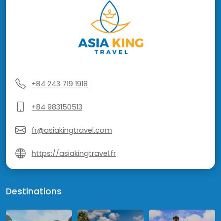
+84 243 719 1918
+84 983150513
fr@asiakingtravel.com
https://asiakingtravel.fr
Destinations