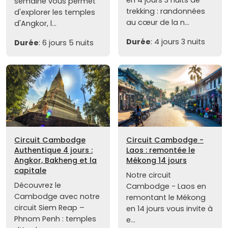
semaine vous permet
trekking : randonnées
d'explorer les temples
au cœur de la n...
d'Angkor, l...
Durée
: 4 jours 3 nuits
Durée
: 6 jours 5 nuits
Circuit Cambodge
Circuit Cambodge -
Authentique 4 jours :
Laos : remontée le
Angkor, Bakheng et la
Mékong 14 jours
capitale
Notre circuit
Découvrez le
Cambodge - Laos en
Cambodge avec notre
remontant le Mékong
circuit Siem Reap –
en 14 jours vous invite à
Phnom Penh : temples
e...