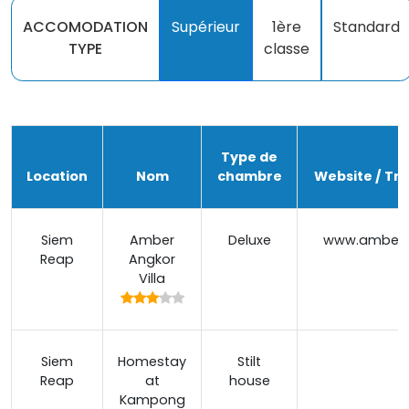
ACCOMODATION
Supérieur
1ère
Standard
TYPE
classe
Type de
Location
Nom
chambre
Website / Tri
Siem
Amber
Deluxe
www.ambera
Reap
Angkor
Villa
Siem
Homestay
Stilt
Reap
at
house
Kampong