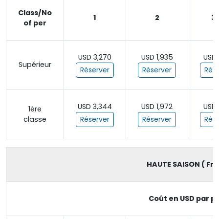
Class/No
1
2
3 
of per
USD 3,270
USD 1,935
USD 
Supérieur
Réserver
Réserver
Rése
USD 3,344
USD 1,972
USD 
1ère
classe
Réserver
Réserver
Rése
HAUTE SAISON ( From
Coût en USD par pe