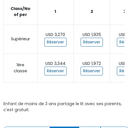
Class/No
1
2
3 
of per
USD 3,270
USD 1,935
USD 
Supérieur
Réserver
Réserver
Rése
USD 3,344
USD 1,972
USD 
1ère
classe
Réserver
Réserver
Rése
Enfant de moins de 3 ans partage le lit avec ses parents,
c'est gratuit.