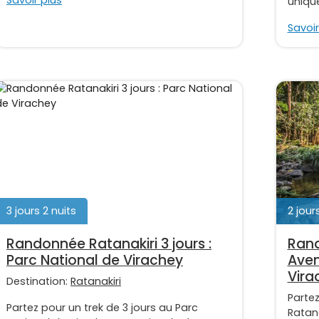
Savoir plus
unique
Savoir
3 jours 2 nuits
2 jours
Randonnée Ratanakiri 3 jours :
Rand
Parc National de Virachey
Aven
Vira
Destination:
Ratanakiri
Parte
Partez pour un trek de 3 jours au Parc
Ratana