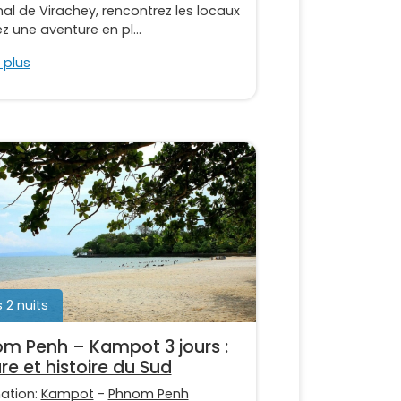
al de Virachey, rencontrez les locaux
ez une aventure en pl...
 plus
s 2 nuits
m Penh – Kampot 3 jours :
re et histoire du Sud
nation:
Kampot
-
Phnom Penh