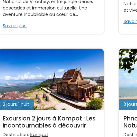
National de Virachey, entre jungle dense,
Nation
cascades et immersion culturelle. Une
et viv
aventure inoubliable au cœur de...
Savoir
Savoir plus
2 jours 1 nuit
3 jour
Excursion 2 jours à Kampot : Les
Phno
incontournables à découvrir
Natu
Destination:
Kampot
Desti