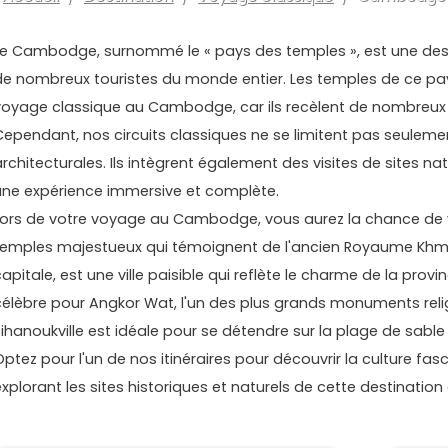
Le Cambodge, surnommé le « pays des temples », est une desti
de nombreux touristes du monde entier. Les temples de ce pay
voyage classique au Cambodge, car ils recèlent de nombreux m
Cependant, nos circuits classiques ne se limitent pas seuleme
architecturales. Ils intègrent également des visites de sites na
une expérience immersive et complète.
Lors de votre voyage au Cambodge, vous aurez la chance de vis
temples majestueux qui témoignent de l'ancien Royaume Khme
apitale, est une ville paisible qui reflète le charme de la provin
célèbre pour Angkor Wat, l'un des plus grands monuments religi
Sihanoukville est idéale pour se détendre sur la plage de sable
Optez pour l'un de nos itinéraires pour découvrir la culture f
explorant les sites historiques et naturels de cette destination