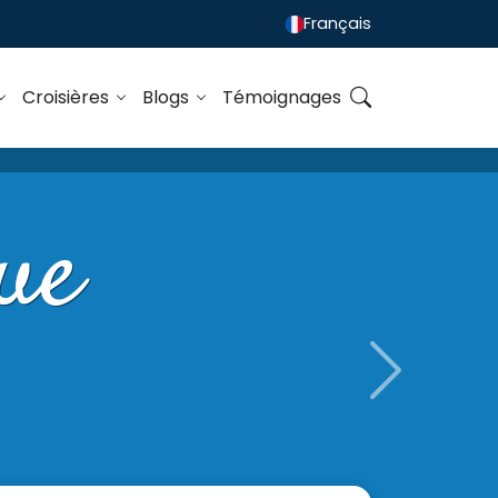
Français
Croisières
Blogs
Témoignages
ue
Next