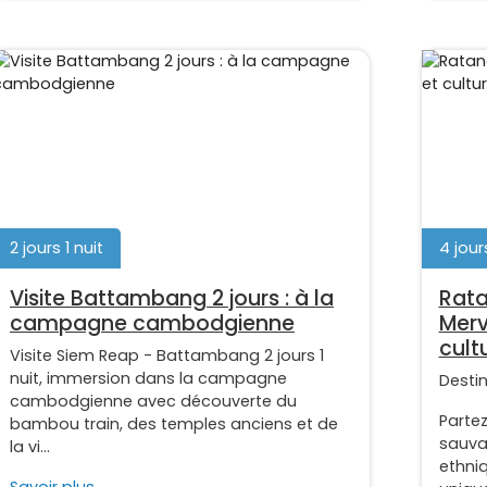
2 jours 1 nuit
4 jour
Visite Battambang 2 jours : à la
Ratan
campagne cambodgienne
Merv
cult
Visite Siem Reap - Battambang 2 jours 1
nuit, immersion dans la campagne
Desti
cambodgienne avec découverte du
Partez
bambou train, des temples anciens et de
sauvag
la vi...
ethni