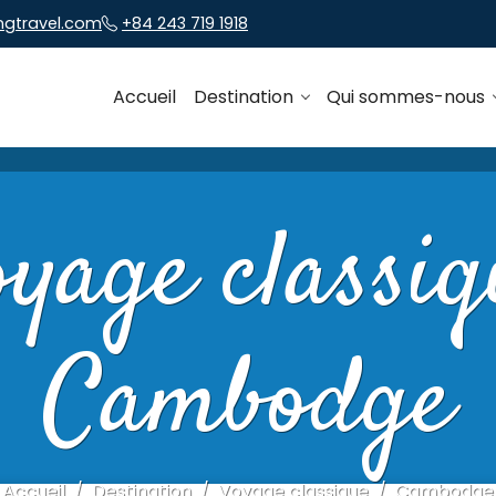
ngtravel.com
+84 243 719 1918
Accueil
Destination
Qui sommes-nous
oyage classiq
Cambodge
Accueil
Destination
Voyage classique
Cambodge