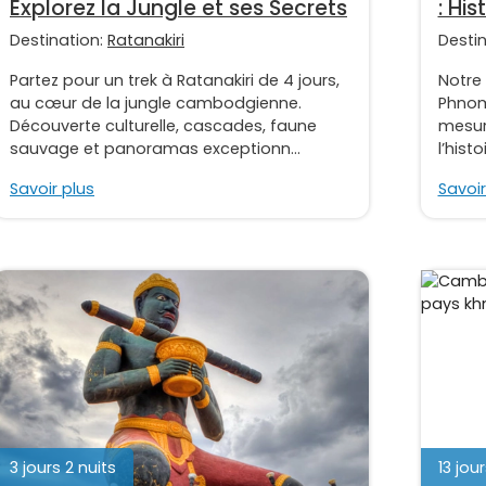
Explorez la Jungle et ses Secrets
: His
Destination:
Ratanakiri
Desti
Partez pour un trek à Ratanakiri de 4 jours,
Notre
au cœur de la jungle cambodgienne.
Phnom
Découverte culturelle, cascades, faune
mesur
sauvage et panoramas exceptionn...
l’hist
Savoir plus
Savoir
3 jours 2 nuits
13 jour