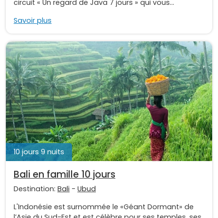
circuit « Un regard de Java 7 jours » qui vous...
Savoir plus
10 jours 9 nuits
Bali en famille 10 jours
Destination:
Bali
-
Ubud
L'Indonésie est surnommée le «Géant Dormant» de
l’Asie du Sud-Est et est célèbre pour ses temples, ses