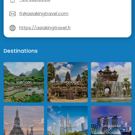
fr@asiakingtravel.com
https://asiakingtravel.fr
Destinations
Vietnam
Cambodge
Laos
Thailande
Malaisie
Singapour