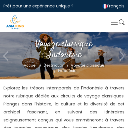
Prêt pour une expérience unique ?
Français
Voyage classique
Indonésie
Previous
Ne
Accueil
Destination
Voyage classique
Indonésie
Explorez les trésors intemporels de l'Indonésie à travers
notre rubrique dédiée aux circuits de voyage classiques.
Plongez dans l'histoire, la culture et la diversité de cet
archipel fascinant, en suivant des itinéraires
soigneusement conçus qui vous emmèneront à travers
des temples ancestraux, des jungles luxuriantes, des