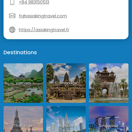
+84 983150513
fr@asiakingtravel.com
https://asiakingtravel.fr
Destinations
Vietnam
Cambodge
Laos
Thailande
Malaisie
Singapour