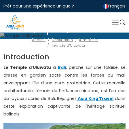
Prêt pour une expérience unique ?
Français
Temple d’Uluwatu
Accueil
Destination
Indonésie
Temple d’Uluwatu
Introduction
Le Temple d'Uluwatu
à
Bali
, perché sur une falaise, se
dresse en gardien sacré contre les forces du mal,
enveloppant l'île d'une aura protectrice. Cette merveille
architecturale, témoin de l'influence hindoue, est l'un des
dix joyaux sacrés de Bali. Rejoignez
Asia King Travel
dans
cette exploration captivante de l'héritage spirituel
balinais.