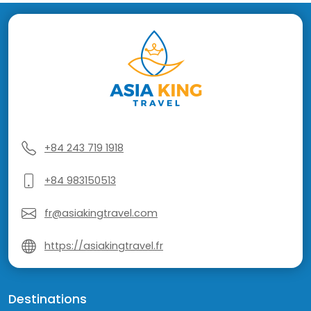
+84 243 719 1918
+84 983150513
fr@asiakingtravel.com
https://asiakingtravel.fr
Destinations