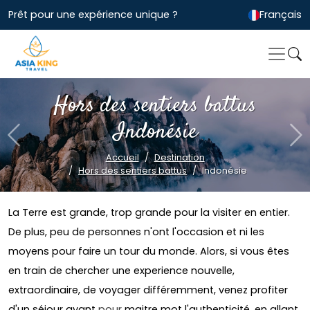
Prêt pour une expérience unique ?
Français
Hors des sentiers battus
Indonésie
Previous
Ne
Accueil
Destination
Hors des sentiers battus
Indonésie
La Terre est grande, trop grande pour la visiter en entier.
De plus, peu de personnes n'ont l'occasion et ni les
moyens pour faire un tour du monde. Alors, si vous êtes
en train de chercher une experience nouvelle,
extraordinaire, de voyager différemment, venez profiter
d'un séjour ayant
pour
maitre mot l'authenticité, en allant