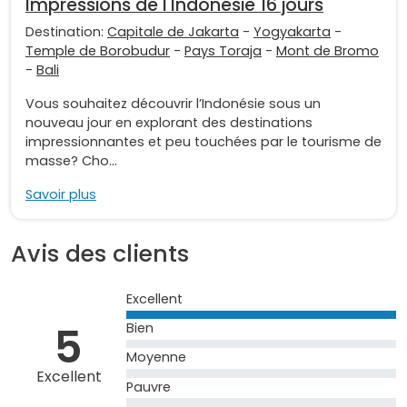
Impressions de l'Indonésie 16 jours
Destination:
Capitale de Jakarta
-
Yogyakarta
-
Temple de Borobudur
-
Pays Toraja
-
Mont de Bromo
-
Bali
Vous souhaitez découvrir l’Indonésie sous un
nouveau jour en explorant des destinations
impressionnantes et peu touchées par le tourisme de
masse? Cho...
Savoir plus
Avis des clients
Excellent
5
Bien
Moyenne
Excellent
Pauvre