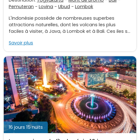
Destination:
Yogyakarta
-
Mont de Bromo
-
Bali
-
Pemuteran
-
Lovina
-
Ubud
-
Lombok
L'Indonésie possède de nombreuses superbes
attractions naturelles, dont les volcans les plus
faciles à visiter, à Java, à Lombok et à Bali. Ces iles s...
Savoir plus
16 jours 15 nuits