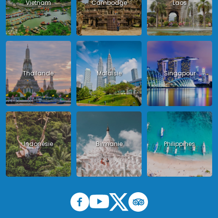
Vietnam
Cambodge
Laos
Thailande
Malaisie
Singapour
Indonésie
Birmanie
Philippines