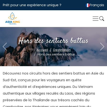
Prêt pour une expérience unique ?
Français
Hors des sentiers battus
Previous
Ne
Accueil
Destination
Hors des sentiers battus
Découvrez nos circuits hors des sentiers battus en Asie du
Sud-Est, conçus pour les voyageurs en quête
d’authenticité et d’expériences uniques. Du Vietnam
authentique aux villages reculés du Laos, des régions
préservées de la Thaïlande aux trésors cachés du
Cambodge, nos itinéraires vous emmènent loin du