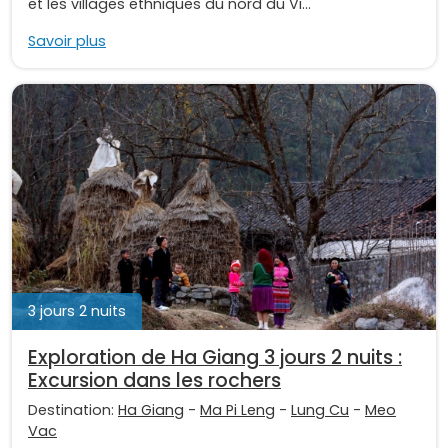
et les villages ethniques du nord du Vi...
Savoir plus
3 jours 2 nuits
Exploration de Ha Giang 3 jours 2 nuits :
Excursion dans les rochers
Destination:
Ha Giang
-
Ma Pi Leng
-
Lung Cu
-
Meo
Vac