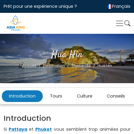
Prêt pour une expérience unique ?
Français
Hua Hin
Accueil
Destination
Thailande
Hua Hin
Introduction
Tours
Culture
Conseils
Introduction
Si
Pattaya
et
Phuket
vous semblent trop animées pour