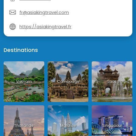
fr@asiakingtravel.com
https://asiakingtravel.fr
Destinations
Vietnam
Cambodge
Laos
Thailande
Malaisie
Singapour