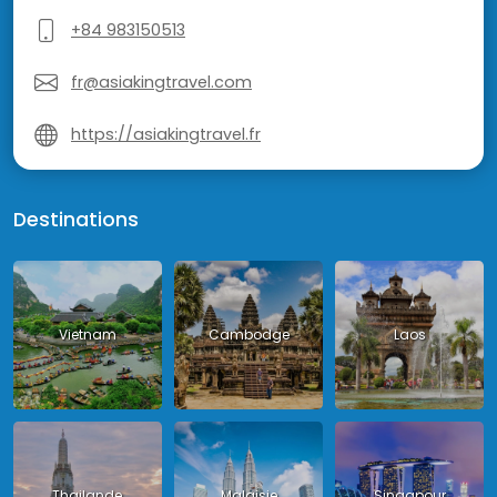
+84 983150513
fr@asiakingtravel.com
https://asiakingtravel.fr
Destinations
Vietnam
Cambodge
Laos
Thailande
Malaisie
Singapour