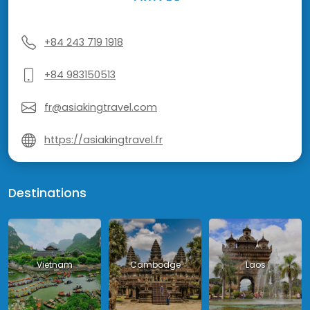
+84 243 719 1918
+84 983150513
fr@asiakingtravel.com
https://asiakingtravel.fr
Destinations
Vietnam
Cambodge
Laos