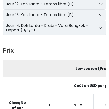
Jour 12: Koh Lanta - Temps libre (B)
Jour 13: Koh Lanta - Temps libre (B)
Jour 14: Koh Lanta - Krabi - Vol à Bangkok -
Départ (B/-/-)
Prix
Low season ( From 
Coût en USD par pe
Class/No
1 - 1
2 - 2
3 
of per