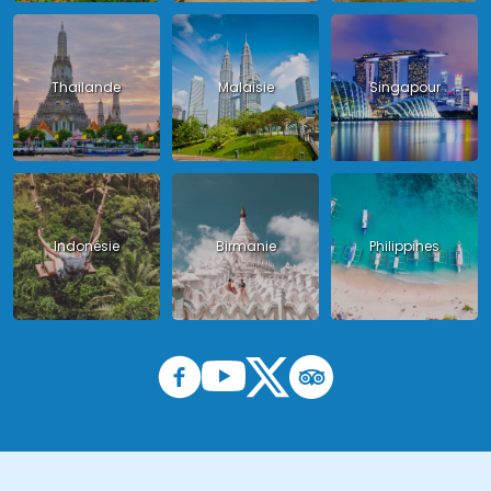
Thailande
Malaisie
Singapour
Indonésie
Birmanie
Philippines