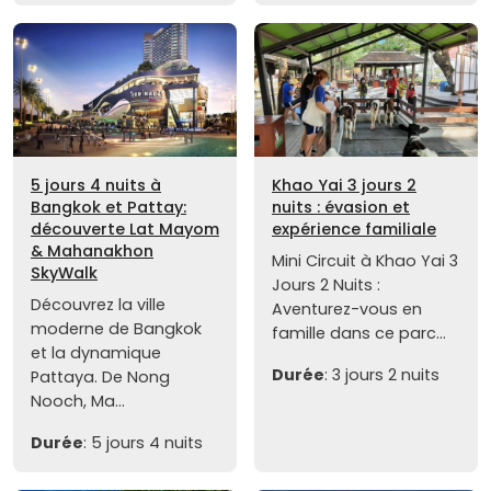
5 jours 4 nuits à
Khao Yai 3 jours 2
Bangkok et Pattay:
nuits : évasion et
découverte Lat Mayom
expérience familiale
& Mahanakhon
Mini Circuit à Khao Yai 3
SkyWalk
Jours 2 Nuits :
Découvrez la ville
Aventurez-vous en
moderne de Bangkok
famille dans ce parc...
et la dynamique
Durée
: 3 jours 2 nuits
Pattaya. De Nong
Nooch, Ma...
Durée
: 5 jours 4 nuits