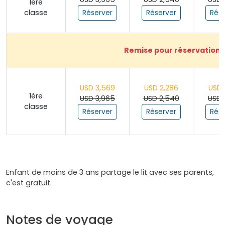
1ère
classe
Réserver
Réserver
Rése
Remise pour réservation a
USD 3,569
USD 2,286
USD 
1ère
USD 3,965
USD 2,540
USD 
classe
Réserver
Réserver
Rése
Enfant de moins de 3 ans partage le lit avec ses parents,
c'est gratuit.
Notes de voyage