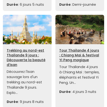
Durée
: 6 jours 5 nuits
Durée
: Demi-journée
Trekking au nord-est
Tour Thaïlande 4 jours
Thailande 9 jours :
: Chiang Mai & festival
Découverte la beauté
Yi Peng magique
d’Isan
Tour Thaïlande 4 jours
Découvrez l'Isan
à Chiang Mai : temples,
sauvage lors d'un
éléphants et festival Yi
trekking au nord-est
Peng. Un...
Thaïlande 9 jours.
Durée
: 4 jours 3 nuits
Explo...
Durée
: 9 jours 8 nuits