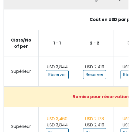
Coût en USD par pe
Class/No
1 - 1
2 - 2
3 
of per
USD 3,844
USD 2,419
USD 
Supérieur
Réserver
Réserver
Rése
Remise pour réservation a
USD 3,460
USD 2,178
USD 
USD 3,844
USD 2,419
USD 
Supérieur