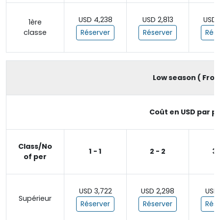
USD 4,238
USD 2,813
USD 
1ère
classe
Réserver
Réserver
Rése
Low season ( From 
Coût en USD par pe
Class/No
1 - 1
2 - 2
3 
of per
USD 3,722
USD 2,298
USD 
Supérieur
Réserver
Réserver
Rése