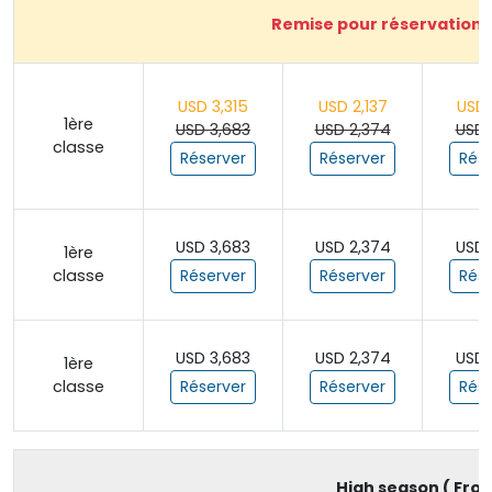
Remise pour réservation a
USD 3,315
USD 2,137
USD 
1ère
USD 3,683
USD 2,374
USD 
classe
Réserver
Réserver
Rése
USD 3,683
USD 2,374
USD 
1ère
classe
Réserver
Réserver
Rése
USD 3,683
USD 2,374
USD 
1ère
classe
Réserver
Réserver
Rése
High season ( From 