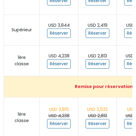
Réserver
Réserver
Rése
USD 3,844
USD 2,419
USD 
Supérieur
Réserver
Réserver
Rése
USD 4,238
USD 2,813
USD 
1ère
classe
Réserver
Réserver
Rése
Remise pour réservation a
USD 3,815
USD 2,532
USD 
1ère
USD 4,238
USD 2,813
USD 
classe
Réserver
Réserver
Rése