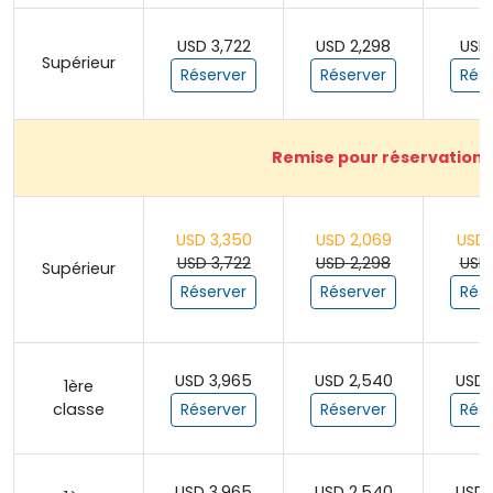
USD 3,722
USD 2,298
USD 
Supérieur
Réserver
Réserver
Rése
Remise pour réservation a
USD 3,350
USD 2,069
USD 
USD 3,722
USD 2,298
USD 
Supérieur
Réserver
Réserver
Rése
USD 3,965
USD 2,540
USD 
1ère
classe
Réserver
Réserver
Rése
USD 3,965
USD 2,540
USD 