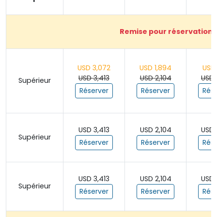
Remise pour réservation a
USD 3,072
USD 1,894
USD 
USD 3,413
USD 2,104
USD 
Supérieur
Réserver
Réserver
Rése
USD 3,413
USD 2,104
USD 
Supérieur
Réserver
Réserver
Rése
USD 3,413
USD 2,104
USD 
Supérieur
Réserver
Réserver
Rése