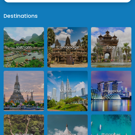
Destinations
Vietnam
Cambodge
Laos
Thailande
Malaisie
Singapour
Indonésie
Birmanie
Philippines