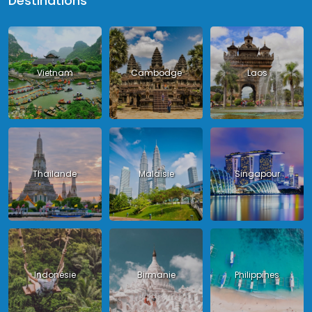
Destinations
Vietnam
Cambodge
Laos
Thailande
Malaisie
Singapour
Indonésie
Birmanie
Philippines