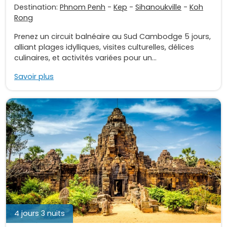
Destination:
Phnom Penh
-
Kep
-
Sihanoukville
-
Koh
Rong
Prenez un circuit balnéaire au Sud Cambodge 5 jours,
alliant plages idylliques, visites culturelles, délices
culinaires, et activités variées pour un...
Savoir plus
4 jours 3 nuits