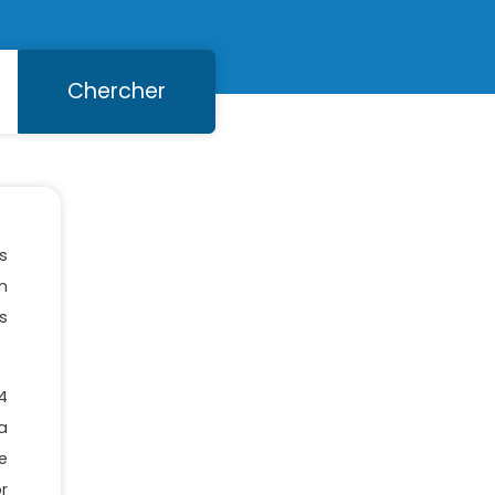
Chercher
s
n
s
4
a
e
r