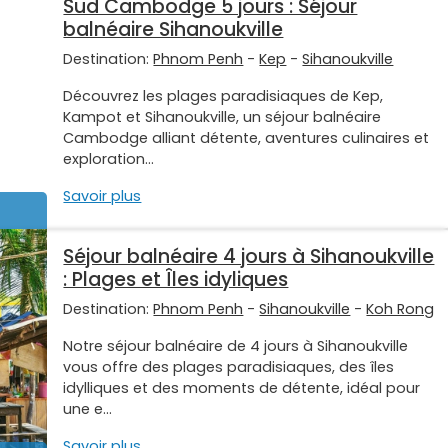
Sud Cambodge 5 jours : Séjour
balnéaire Sihanoukville
Destination:
Phnom Penh
-
Kep
-
Sihanoukville
Découvrez les plages paradisiaques de Kep,
Kampot et Sihanoukville, un séjour balnéaire
Cambodge alliant détente, aventures culinaires et
exploration...
Savoir plus
Séjour balnéaire 4 jours à Sihanoukville
: Plages et Îles idyliques
Destination:
Phnom Penh
-
Sihanoukville
-
Koh Rong
Notre séjour balnéaire de 4 jours à Sihanoukville
vous offre des plages paradisiaques, des îles
idylliques et des moments de détente, idéal pour
une e...
Savoir plus