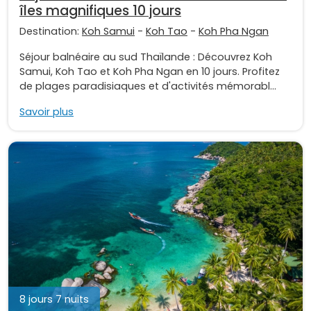
îles magnifiques 10 jours
Destination:
Koh Samui
-
Koh Tao
-
Koh Pha Ngan
Séjour balnéaire au sud Thaïlande : Découvrez Koh
Samui, Koh Tao et Koh Pha Ngan en 10 jours. Profitez
de plages paradisiaques et d'activités mémorabl...
Savoir plus
8 jours 7 nuits