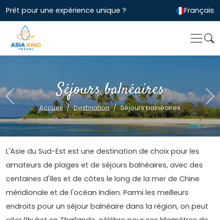
Prêt pour une expérience unique ?
Français
Séjours balnéaires
Previous
Ne
Accueil
Destination
Séjours balnéaires
L'Asie du Sud-Est est une destination de choix pour les
amateurs de plages et de séjours balnéaires, avec des
centaines d'îles et de côtes le long de la mer de Chine
méridionale et de l'océan Indien. Parmi les meilleurs
endroits pour un séjour balnéaire dans la région, on peut
citer Phuket en Thaïlande, célèbre pour ses kilomètres de