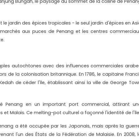
anjung Bungah, le paysage du sommet de la colline de Penan
e jardin des épices tropicales - le seul jardin d'épices en Asi
x marchés aux puces de Penang et les centres commerciau
e.
euples autochtones avec des influences commerciales arabe
rs de la colonisation britannique. En 1786, le capitaine Franci
Kedah de céder l'île, établissant ainsi la ville de George Tow
mé Penang en un important port commercial, attirant un
s et Malais. Ce melting-pot culturel a façonné l'identité de l'île
enang a été occupée par les Japonais, mais après la guerre
nant l'un des États de la Fédération de Malaisie. En 2008, l