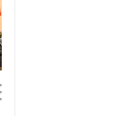
e
e
e