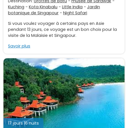
Destination:
Grottes de Batu
-
musée de Sarawak
-
Kuching
-
Kota Kinabalu
-
Little India
-
Jardin
botanique de Singapour
-
Night Safari
Si vous voulez voyager à certains pays en Asie
pendant 13 jours, ce voyage est un bon choix pour la
visite de la Malaisie et Singapour.
Savoir plus
17 jours 16 nuits