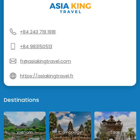
+84 243 719 1918
+84 983150513
fr@asiakingtravel.com
https://asiakingtravel.fr
Destinations
Vietnam
Cambodge
Laos