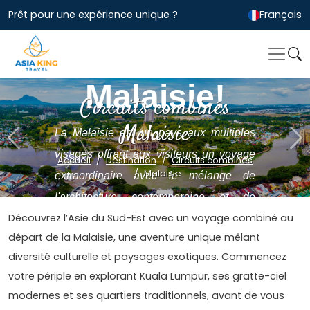
Prêt pour une expérience unique ?
Français
Selamat
Malaisie!
Circuits combinés
Malaisie
La Malaisie est un pays aux multiples
Previous
Ne
visages offrant aux visiteurs un voyage
Accueil
Destination
Circuits combinés
Malaisie
extraordinaire avec le mélange de
l'architecture contemporaine et de
Découvrez l’Asie du Sud-Est avec un voyage combiné au
l'influence coloniale .
départ de la Malaisie, une aventure unique mêlant
diversité culturelle et paysages exotiques. Commencez
votre périple en explorant Kuala Lumpur, ses gratte-ciel
modernes et ses quartiers traditionnels, avant de vous