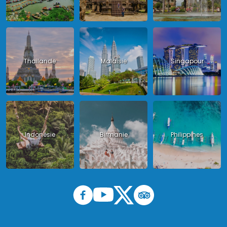
Thailande
Malaisie
Singapour
Indonésie
Birmanie
Philippines