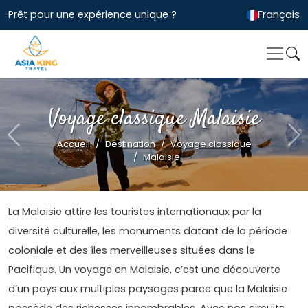
Prêt pour une expérience unique ?
Français
Voyage classique Malaisie
Previous
Ne
Accueil
Destination
Voyage classique
Malaisie
La Malaisie attire les touristes internationaux par la
diversité culturelle, les monuments datant de la période
coloniale et des îles merveilleuses situées dans le
Pacifique. Un voyage en Malaisie, c’est une découverte
d’un pays aux multiples paysages parce que la Malaisie
possède des richesses innombrables. Avec nos circuits