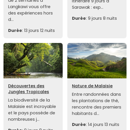
de 2 semaines à
itinéraire 9 jours à
Langkawi vous offre
Sarawak : exp...
des expériences hors
Durée
: 9 jours 8 nuits
d...
Durée
: 13 jours 12 nuits
Découvertes des
Nature de Malaisie
Jungles Tropicales
Entre randonnées dans
La biodiversité de la
les plantations de thé,
Malaisie est incroyable
rencontre des premiers
et le pays possède de
habitants d...
nombreuses j...
Durée
: 14 jours 13 nuits