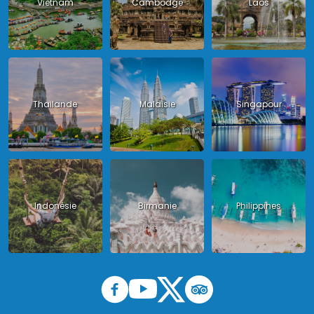
Vietnam
Cambodge
Laos
Thailande
Malaisie
Singapour
Indonésie
Birmanie
Philippines