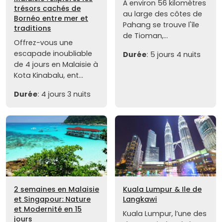
À environ 56 kilomètres
trésors cachés de
au large des côtes de
Bornéo entre mer et
Pahang se trouve l'île
traditions
de Tioman,...
Offrez-vous une
escapade inoubliable
Durée
: 5 jours 4 nuits
de 4 jours en Malaisie à
Kota Kinabalu, ent...
Durée
: 4 jours 3 nuits
2 semaines en Malaisie
Kuala Lumpur & Ile de
et Singapour: Nature
Langkawi
et Modernité en 15
Kuala Lumpur, l’une des
jours