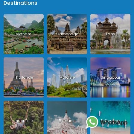
Destinations
Vietnam
Cambodge
Laos
Thailande
Malaisie
Singapour
Indonésie
Birmanie
Philippines