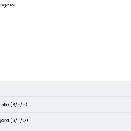
Langkawi
la ville (B/-/-)
Negara (B/-/D)