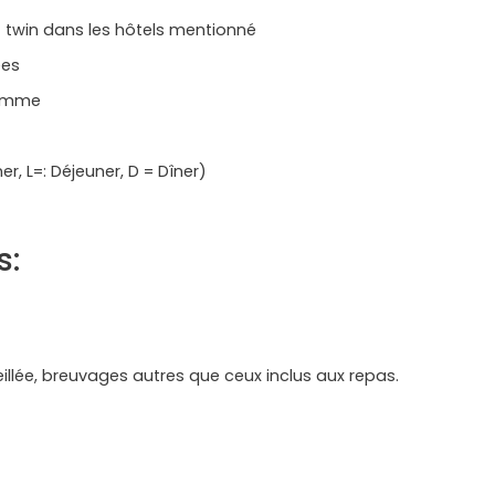
twin dans les hôtels mentionné
ées
ramme
r, L=: Déjeuner, D = Dîner)
s:
llée, breuvages autres que ceux inclus aux repas.