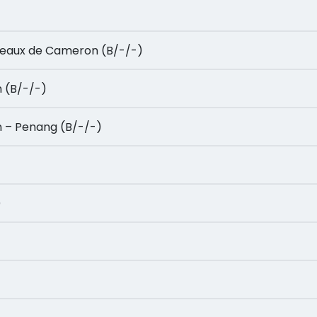
 Plateaux de Cameron (B/-/-)
on (B/-/-)
ron – Penang (B/-/-)
)