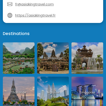
fr@asiakingtravel.com
https://asiakingtravel.fr
Destinations
Vietnam
Cambodge
Laos
Thailande
Malaisie
Singapour