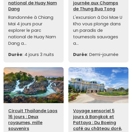
national de Huay Nam
journée aux Champs
Dang
de Thung Bua Tong
Randonnée à Chiang
L'excursion à Doi Mae U
Mai 4 jours pour
Kho vous plonge dans
explorer le parc
un paradis de
national de Huay Nam
tournesols sauvages
Dang a...
a...
Durée
: 4 jours 3 nuits
Durée
: Demi-journée
Circuit Thaïlande Laos
Voyage sensoriel 5
16 jours : Deux
jours à Bangkok et
royaumes, mille
Pattaya : Du Boeing
souvenirs
café au château doré,