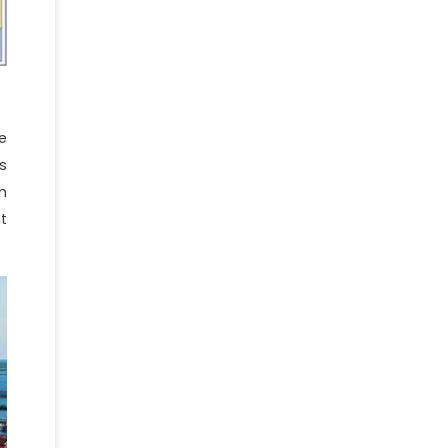
e
s
m
t