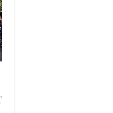
-
e
t