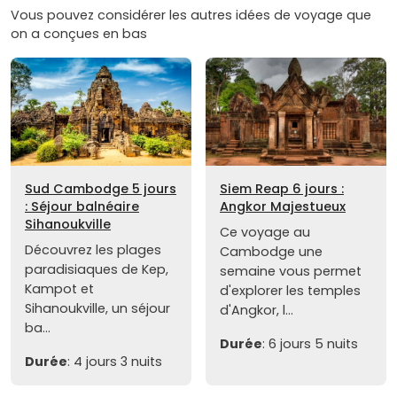
Vous pouvez considérer les autres idées de voyage que
on a conçues en bas
Sud Cambodge 5 jours
Siem Reap 6 jours :
: Séjour balnéaire
Angkor Majestueux
Sihanoukville
Ce voyage au
Découvrez les plages
Cambodge une
paradisiaques de Kep,
semaine vous permet
Kampot et
d'explorer les temples
Sihanoukville, un séjour
d'Angkor, l...
ba...
Durée
: 6 jours 5 nuits
Durée
: 4 jours 3 nuits