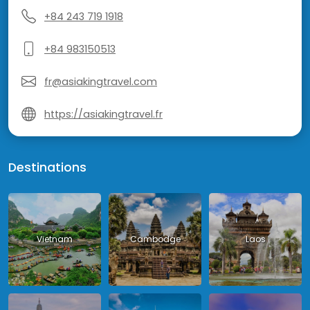
+84 243 719 1918
+84 983150513
fr@asiakingtravel.com
https://asiakingtravel.fr
Destinations
Vietnam
Cambodge
Laos