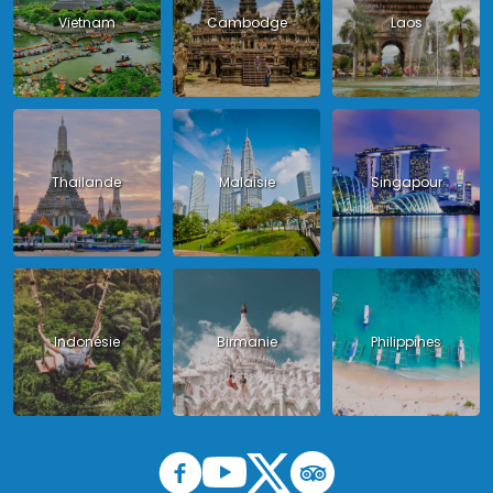
Vietnam
Cambodge
Laos
Thailande
Malaisie
Singapour
Indonésie
Birmanie
Philippines