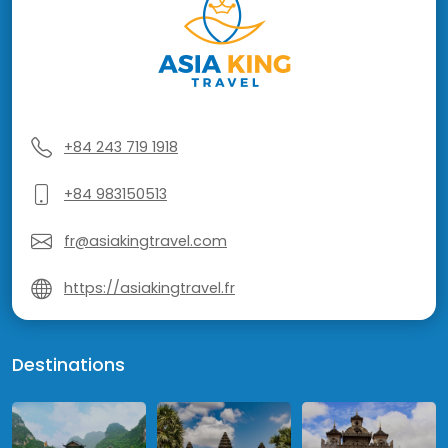
+84 243 719 1918
+84 983150513
fr@asiakingtravel.com
https://asiakingtravel.fr
Destinations