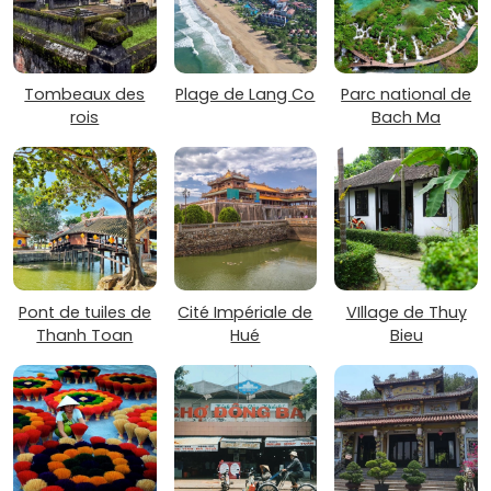
Tombeaux des
Plage de Lang Co
Parc national de
rois
Bach Ma
Pont de tuiles de
Cité Impériale de
VIllage de Thuy
Thanh Toan
Hué
Bieu