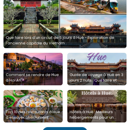
Que faire lors d'un circuit de 5 jours à Hué - Exploration de
l'ancienne capitale du Vietnam
Comment se rendre de Hue
Guide de voyage à Hué en 3
à Hoi An ?
jours 2 nuits : Que faire et
que voir ?
Top 10 des restaurants à Hue
Hôtels à Hué : Meilleurs
à essayer absolument
hébergements pour un
pendant votre séjour
séjour inoubliable