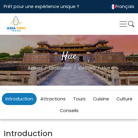
Prêt pour une expérience unique ?
Français
Hue
Accueil
Destination
Vietnam
Hue
Introduction
Attractions
Tours
Cuisine
Culture
Conseils
Introduction