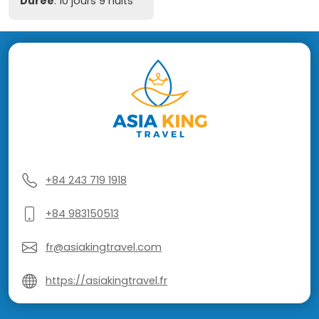
Durée
: 10 jours 9 nuits
+84 243 719 1918
+84 983150513
fr@asiakingtravel.com
https://asiakingtravel.fr