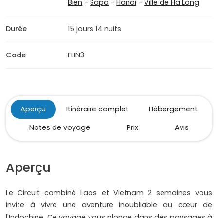
Bien
-
Sapa
-
Hanoi
-
Ville de Ha Long
Durée
15 jours 14 nuits
Code
FLIN3
Aperçu
Itinéraire complet
Hébergement
Notes de voyage
Prix
Avis
Aperçu
Le Circuit combiné Laos et Vietnam 2 semaines vous
invite à vivre une aventure inoubliable au cœur de
l'Indochine. Ce voyage vous plonge dans des paysages à