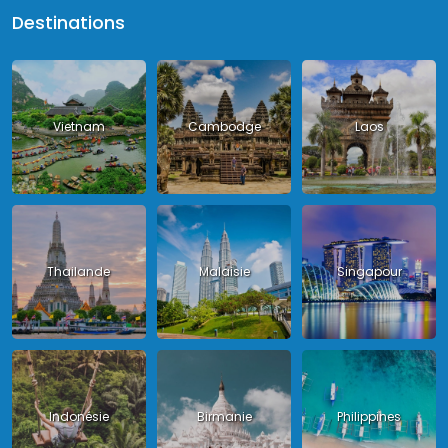
Destinations
Vietnam
Cambodge
Laos
Thailande
Malaisie
Singapour
Indonésie
Birmanie
Philippines