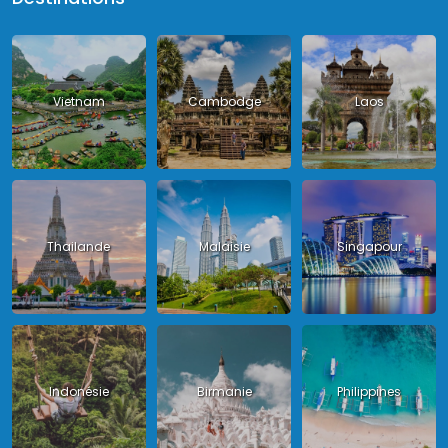
Vietnam
Cambodge
Laos
Thailande
Malaisie
Singapour
Indonésie
Birmanie
Philippines