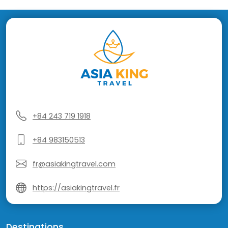
+84 243 719 1918
+84 983150513
fr@asiakingtravel.com
https://asiakingtravel.fr
Destinations