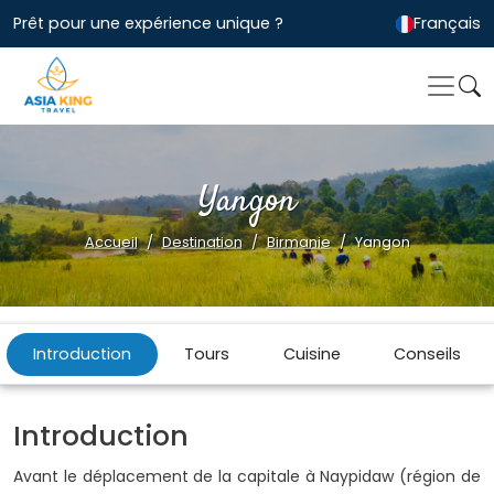
Prêt pour une expérience unique ?
Français
Yangon
Accueil
Destination
Birmanie
Yangon
Introduction
Tours
Cuisine
Conseils
Introduction
Avant le déplacement de la capitale à Naypidaw (région de