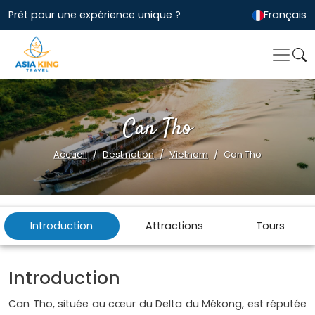
Prêt pour une expérience unique ?
Français
Can Tho
Accueil
Destination
Vietnam
Can Tho
Introduction
Attractions
Tours
Introduction
Can Tho, située au cœur du Delta du Mékong, est réputée