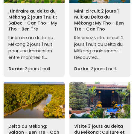
Itinéraire au delta du
Mini-circuit 2 jours 1
Mékong 2 jours 1 nuit :
nuit au Delta du
SaDec - Can Tho - My
Mékong : My Tho - Ben
Tho - Ben Tre
Tre - Can Tho
Itinéraire au delta du
Réservez votre circuit 2
Mékong 2 jours 1 nuit
jours 1 nuit au Delta du
pour une immersion
Mékong maintenant !
entre marchés fl...
Découvrez...
Durée
: 2 jours 1 nuit
Durée
: 2 jours 1 nuit
Delta du Mékong:
Visite 3 jours au delta
Saigon - Ben Tre - Can
du Mékong : Culture et