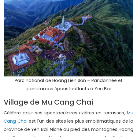
Parc national de Hoang Lien Son – Randonnée et
panoramas époustouflants à Yen Bai
Village de Mu Cang Chai
Célèbre pour ses spectaculaires rizières en terrasses,
Mu
Cang Chai
est l'un des sites les plus emblématiques de la
province de Yen Bai. Niché au pied des montagnes Hoang