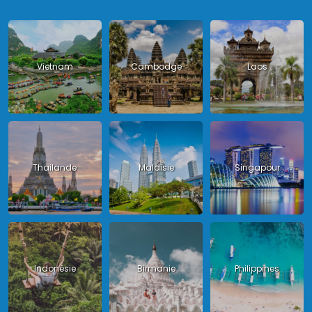
Vietnam
Cambodge
Laos
Thailande
Malaisie
Singapour
Indonésie
Birmanie
Philippines