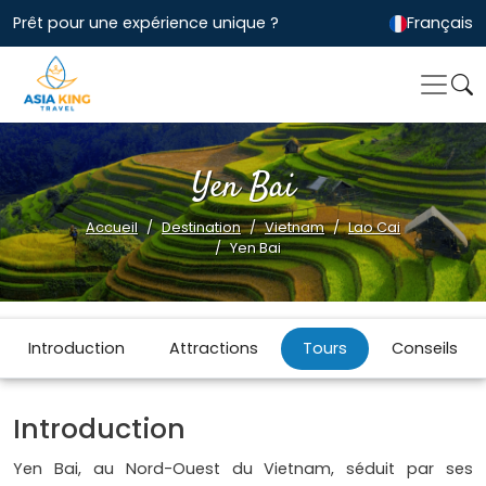
Prêt pour une expérience unique ?
Français
Yen Bai
Accueil
Destination
Vietnam
Lao Cai
Yen Bai
Introduction
Attractions
Tours
Conseils
Introduction
Yen Bai, au Nord-Ouest du Vietnam, séduit par ses