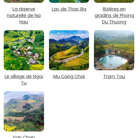
La réserve
Lac de Thac Ba
Rizières en
naturelle de Na
gradins de Phong
Hau
Du Thuong
Le village de Ngoi
Mu Cang Chai
Tram Tau
Tu
Van Chan