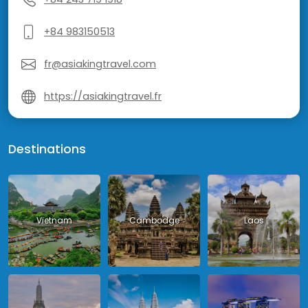
+84 983150513
fr@asiakingtravel.com
https://asiakingtravel.fr
Destinations
Vietnam
Cambodge
Laos