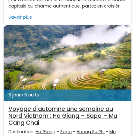
capitale au charme authentique, partez en croisièr...
Savoir plus
6 jours 5 nuits
Voyage d’automne une semaine au
Nord Vietnam : Ha Giang – Sapa – Mu
Cang Chai
Destination:
Ha Giang
-
Sapa
-
Hoang Su Phi
-
Mu