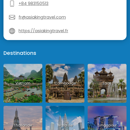
+84 983150513
fr@asiakingtravel.com
https://asiakingtravel.fr
Destinations
Vietnam
Cambodge
Laos
Thailande
Malaisie
Singapour