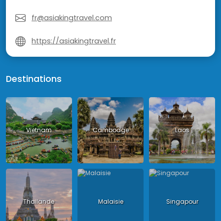
fr@asiakingtravel.com
https://asiakingtravel.fr
Destinations
Vietnam
Cambodge
Laos
Thailande
Malaisie
Singapour