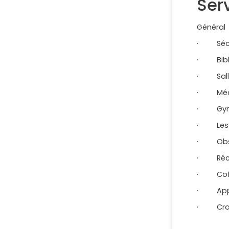
Serv
Général
· Sécuri
· Bibl
· Salle
· Méde
· Gymn
· Les j
· Obse
· Réce
· Coffr
· Appel
· Crois