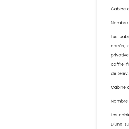
Cabine d
Nombre de
Les cab
carrés, 
privati
coffre-f
de télév
Cabine d
Nombre de
Les cabi
D'une s