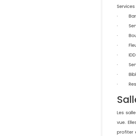
Services
· Ba
· Servi
· Bout
· Fleur
· IDD à
· Servi
· Bibl
· Rest
Sall
Les sall
vue. El
profiter