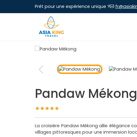
Prêt pour une expérience unique ?
fr@asiaki
Pandaw Mékon
La croisière Pandaw Mékong allie élégance col
villages pittoresques pour une immersion loc