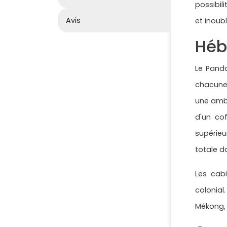
possibi
Avis
et inoubl
Héb
Le Panda
chacune 
une ambi
d'un cof
supérie
totale d
Les cab
colonial
Mékong, 