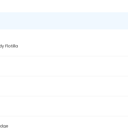
y Flotilla
odge