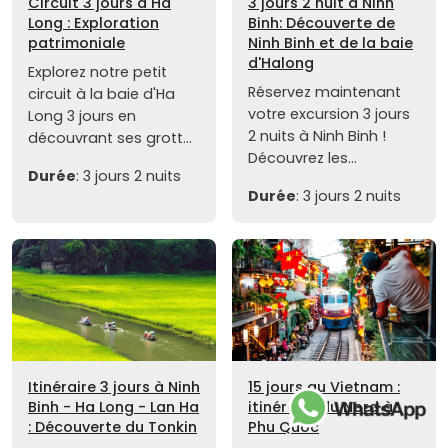
Circuit 3 jours à Ha
3 jours 2 nuit à Ninh
Long : Exploration
Binh: Découverte de
patrimoniale
Ninh Binh et de la baie
d'Halong
Explorez notre petit
Réservez maintenant
circuit à la baie d'Ha
votre excursion 3 jours
Long 3 jours en
2 nuits à Ninh Binh !
découvrant ses grott...
Découvrez les...
Durée
: 3 jours 2 nuits
Durée
: 3 jours 2 nuits
Itinéraire 3 jours à Ninh
15 jours au Vietnam :
Binh - Ha Long - Lan Ha
itinéraire du Nord à
: Découverte du Tonkin
Phu Quoc