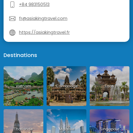
+84 983150513
fr@asiakingtravel.com
https://asiakingtravel.fr
Destinations
Vietnam
Cambodge
Laos
Thailande
Malaisie
Singapour