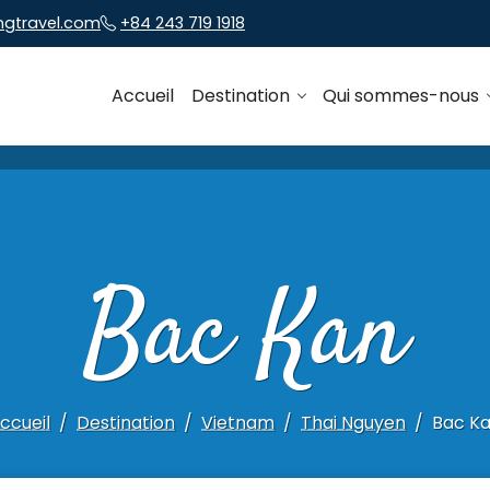
ngtravel.com
+84 243 719 1918
Accueil
Destination
Qui sommes-nous
Bac Kan
ccueil
Destination
Vietnam
Thai Nguyen
Bac K