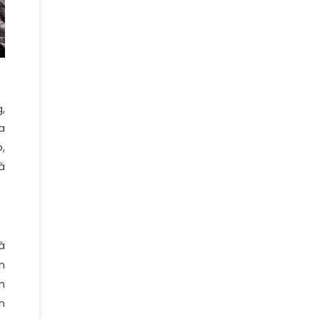
,
a
,
à
à
n
n
n