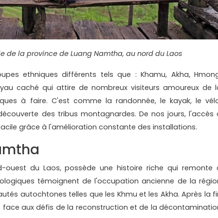
le de la province de Luang Namtha, au nord du Laos
upes ethniques différents tels que : Khamu, Akha, Hmong
joyau caché qui attire de nombreux visiteurs amoureux de l
ques à faire. C'est comme la randonnée, le kayak, le vélo
a découverte des tribus montagnardes. De nos jours, l'accès 
cile grâce à l'amélioration constante des installations.
Namtha
-ouest du Laos, possède une histoire riche qui remonte 
héologiques témoignent de l'occupation ancienne de la régio
tés autochtones telles que les Khmu et les Akha. Après la fi
e face aux défis de la reconstruction et de la décontaminatio