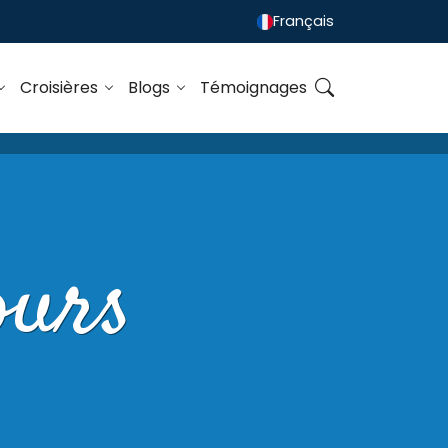
Français
Croisières
Blogs
Témoignages
ours