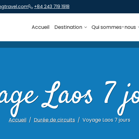
ngtravel.com
+84 243 719 1918
Accueil
Destination
Qui sommes-nous
age Laos 7 j
Accueil
Durée de circuits
Voyage Laos 7 jours