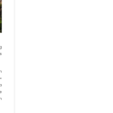
g
s
m
«
a
e
n