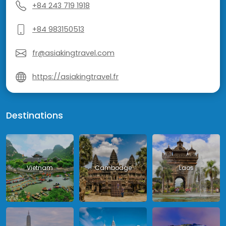
+84 243 719 1918
+84 983150513
fr@asiakingtravel.com
https://asiakingtravel.fr
Destinations
Vietnam
Cambodge
Laos